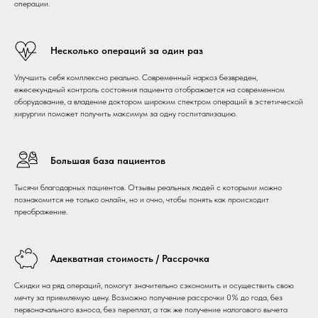
операции.
Несколько операций за один раз
Улучшить себя комплексно реально. Современный наркоз безвреден,
ежесекундный контроль состояния пациента отображается на современном
оборудование, а владение доктором широким спектром операций в эстетической
хирургии поможет получить максимум за одну госпитализацию.
Большая база пациентов
Тысячи благодарных пациентов. Отзывы реальных людей с которыми можно
познакомится не только онлайн, но и очно, чтобы понять как происходит
преображение.
Адекватная стоимость / Рассрочка
Скидки на ряд операций, помогут значительно сэкономить и осуществить свою
мечту за приемлемую цену. Возможно получение рассрочки 0% до года, без
первоначального взноса, без переплат, а так же получение налогового вычета