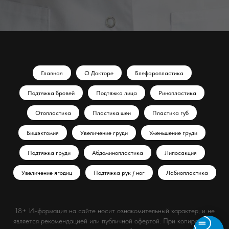
Главная
О Докторе
Блефаропластика
Подтяжка бровей
Подтяжка лица
Ринопластика
Отопластика
Пластика шеи
Пластика губ
Бишэктомия
Увеличение груди
Уменьшение груди
Подтяжка груди
Абдоминопластика
Липосакция
Увеличение ягодиц
Подтяжка рук / ног
Лабиопластика
18+ Информация на сайте носит ознакомительный характер, и не
является рекомендацией или публичной офертой. При копировании